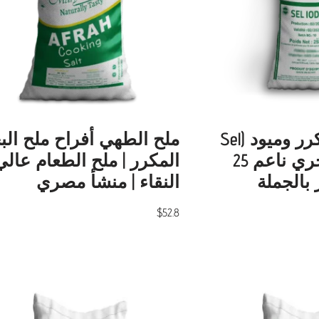
ملح طعام مكرر وميود (Sel
ملح الطهي أفراح ملح الب
Iodé) | ملح بحري ناعم 25
المكرر | ملح الطعام عالي
بالجملة
النقاء | منشأ مصري
$
52.8