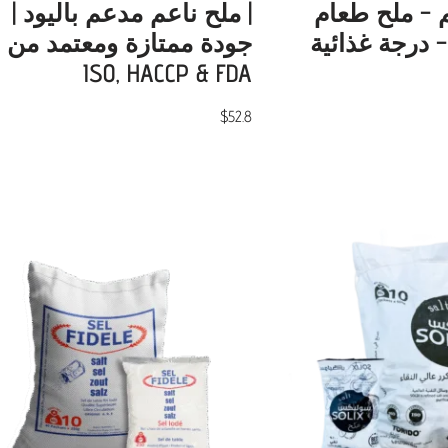
 كجم – ملح طعام
| ملح ناعم مدعم باليود |
– درجة غذائية
جودة ممتازة ومعتمد من
ISO, HACCP & FDA
$
52.8