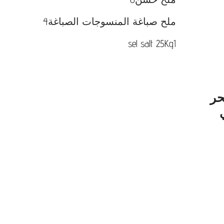
ملح صباغة المنسوجات الصباغة
4
sel salt 25Kg
1
حر