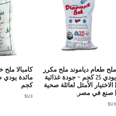
ملح طعام دياموند ملح مكرر
كامبالا ملح 
يودي 25 كجم – جودة غذائية
| الاختيار الأمثل لعائلة صحية
كجم
| صنع في مصر.
$
52.8
$
52.8