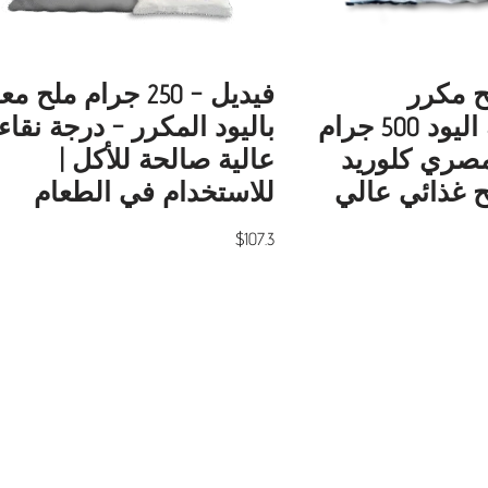
 مكرر
فيديل – 250 جرام ملح م
المضاف إليه اليود 500 جرام
باليود المكرر – درجة نقاء
مصري كلوريد
عالية صالحة للأكل |
ح غذائي عالي
للاستخدام في الطعام
$
107.3