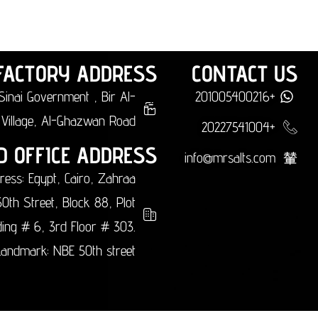
FACTORY ADDRESS
CONTACT US
Sinai Government , Bir Al-
+201005400216
Village, Al-Ghazwan Road.
+20227541004
D OFFICE ADDRESS
info@mrsalts.com
ress: Egypt, Cairo, Zahraa
50th Street, Block 88, Plot
lding # 6, 3rd Floor # 303.
andmark: NBE 50th street.​​