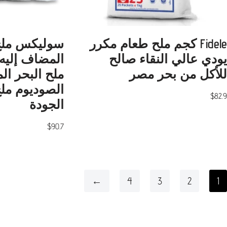
Fidele كجم ملح طعام مكرر
سوليكس ملح
يودي عالي النقاء صالح
للأكل من بحر مصر
ملح البحر ال
الصوديوم مل
$
82.9
الجودة
$
90.7
←
4
3
2
1