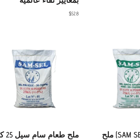
$
52.8
سام سيل (SAM SEL) ملح
ملح طعام 