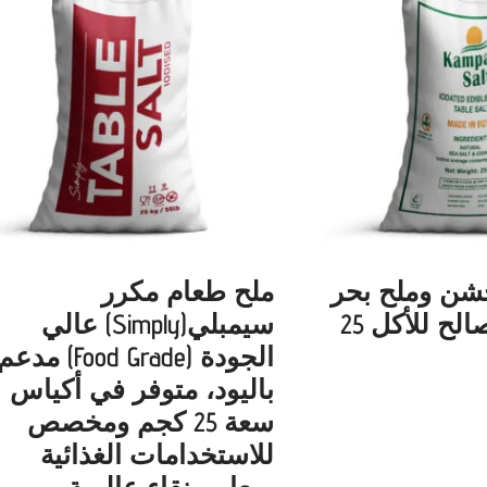
خشن وملح بحر
ملح طعام مكرر
مائدة يودي صالح للأكل 25
سيمبلي(Simply) عالي
الجودة (Food Grade) مدعم
باليود، متوفر في أكياس
سعة 25 كجم ومخصص
للاستخدامات الغذائية
بمعايير نقاء عالمية