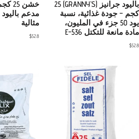
باليود جرانيز (GRANNY’S) 25
خشن 25
كجم – جودة غذائية، نسبة
مدعم باليود 
يود 50 جزء في المليون،
مثالية
مادة مانعة للتكتل E-536
$
52.8
$
52.8