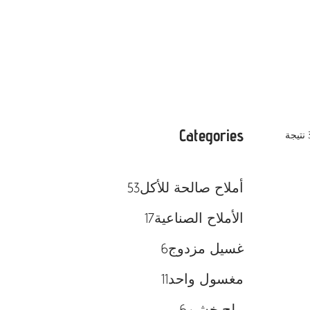
Categories
أملاح صالحة للأكل
53
الأملاح الصناعية
17
غسيل مزدوج
6
مغسول واحد
11
ملح خشن
6