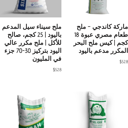
ماركة كاندجي – ملح
ملح سيناء سيل المدعم
طعام مصري عبوة 18
باليود | 25 كجم، صالح
كجم | كيس ملح البحر
للأكل | ملح مكرر عالي
المكرر مدعم باليود
اليود بتركيز 30-70 جزء
في المليون
$
52.8
$
52.8