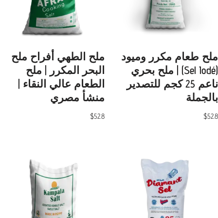
ملح طعام مكرر وميود
ملح الطهي أفراح ملح
(Sel Iodé) | ملح بحري
البحر المكرر | ملح
ناعم 25 كجم للتصدير
الطعام عالي النقاء |
بالجملة
منشأ مصري
$
52.8
$
52.8