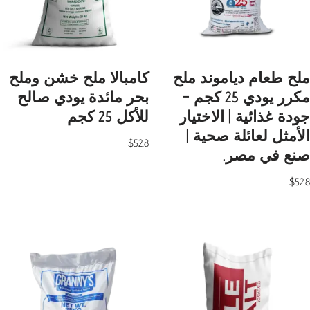
ملح طعام دياموند ملح
كامبالا ملح خشن وملح
مكرر يودي 25 كجم –
بحر مائدة يودي صالح
جودة غذائية | الاختيار
للأكل 25 كجم
الأمثل لعائلة صحية |
$
52.8
صنع في مصر.
$
52.8