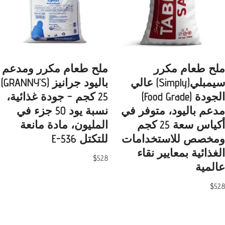
ملح طعام مكرر
ملح طعام مكرر ومدعم
سيمبلي(Simply) عالي
باليود جرانيز (GRANNY’S)
الجودة (Food Grade)
25 كجم – جودة غذائية،
مدعم باليود، متوفر في
نسبة يود 50 جزء في
أكياس سعة 25 كجم
المليون، مادة مانعة
ومخصص للاستخدامات
للتكتل E-536
الغذائية بمعايير نقاء
$
52.8
عالمية
$
52.8