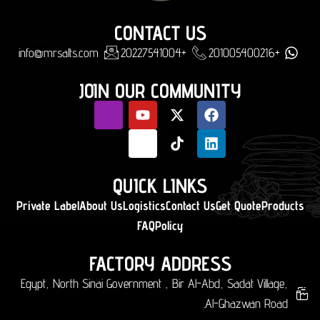
CONTACT US
info@mrsalts.com
+20227541004
+201005400216
JOIN OUR COMMUNITY
QUICK LINKS
Private Label
About Us
Logistics
Contact Us
Get Quote
Products
FAQ
Policy
FACTORY ADDRESS
Egypt, North Sinai Government , Bir Al-Abd, Sadat Village,
Al-Ghazwan Road.