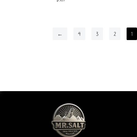
←
4
3
2
1