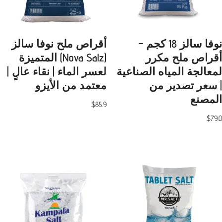
نوفا سالز 18 كجم –
أقراص ملح نوفا سالز
أقراص ملح مكرر
(Nova Salz) المتميزة
لمعالجة المياه الصناعية
لعسر الماء | نقاء عالٍ |
| سعر تصدير من
معتمد من الأيزو
المصنع
$
85.9
$
79.0