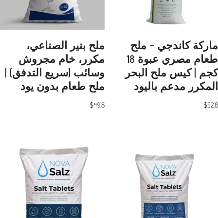
ماركة كاندجي – ملح
ملح بنير الصناعي،
طعام مصري عبوة 18
مكرر، خام مجروش
كجم | كيس ملح البحر
وسائب (سريع التدفق) |
المكرر مدعم باليود
ملح طعام بدون يود
$
49.8
$
52.8