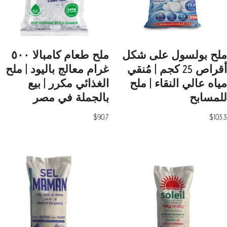
ملح بولسول على شكل
ملح طعام كامبالا ٥٠٠
أقراص 25 كجم | مُنقي
غرام معالج باليود | ملح
مياه عالي النقاء | ملح
الغذائي مكرر | بيع
للمسابح
بالجملة في مصر
$
90.7
$
103.3