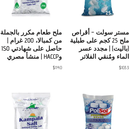
مستر سولت – أقراص
ملح طعام مكرر بالجملة
ملح 25 كجم على طبلية
من كمبالا، 200 غرام |
(باليت) | مجدد عسر
حاصل على شهادتي ISO
الماء ومُنقي الفلاتر
وHACCP | منشأ مصري
$
114.0
$
103.3