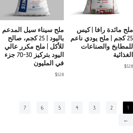
ملح مائدة رافا | كيس
ملح سيناء سيل المدعم
25 كجم | ملح يودي ناعم
باليود | 25 كجم، صالح
للمطابخ والصناعات
للأكل | ملح مكرر عالي
الغذائية
اليود بتركيز 30-70 جزء
في المليون
$
52.8
$
52.8
7
6
5
4
3
2
1
←