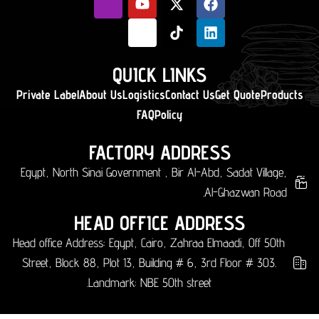
QUICK LINKS
Private Label
About Us
Logistics
Contact Us
Get Quote
Products
FAQ
Policy
FACTORY ADDRESS
Egypt, North Sinai Government , Bir Al-Abd, Sadat Village,
Al-Ghazwan Road.
HEAD OFFICE ADDRESS
Head office Address: Egypt, Cairo, Zahraa Elmaadi, Off 50th
Street, Block 88, Plot 13, Building # 6, 3rd Floor # 303.
Landmark: NBE 50th street.​​