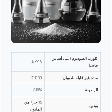
كلوريد الصوديوم (على أساس
99.8 %
جاف)
مادة غير قابلة للذوبان
0.00 %
الرطوبة
0.10%
45 جزء من
يودين
المليون