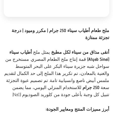
ملح طعام أطياب سيناء 250 جرام | مكرر وميود | درجة
تجزئة ممتازة
أنقى مذاق من سيناء لكل مطبخ
يمثل ملح
أطياب سيناء
(Atyab Sinai)
قمة إنتاج ملح الطعام المصري. مستخرج من
سواحل شبه جزيرة سيناء البكر على البحر المتوسط
والغنية بالمعادن، تم تكرير هذا الملح إلى حد الكمال لتقديم
ملمس أبيض ناصع وانسيابية تامة.
تم تصميم عبوة التجزئة
سعة
250 جرام
للاستخدام المنزلي اليومي، مما يضمن
تتبيل كل وجبة بأعلى جودة من كلوريد الصوديوم (NaCl).
أبرز مميزات المنتج ومعايير الجودة: