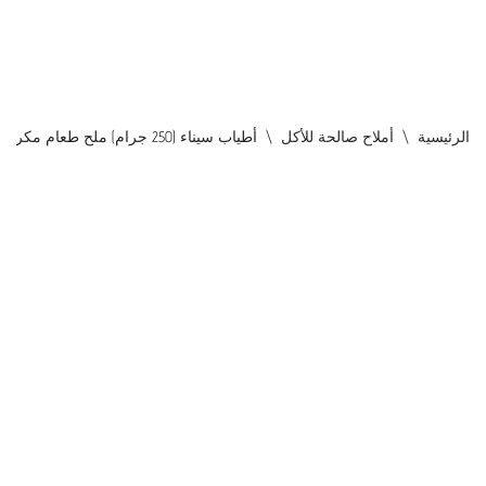
الرئيسية
\
أملاح صالحة للأكل
\
أطياب سيناء (250 جرام) ملح طعام مكرر ومعالج باليود للاستخدام اليومي