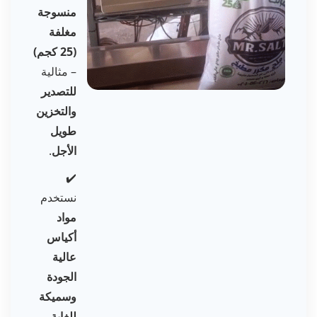
منسوجة
مغلفة
(25 كجم)
– مثالية
للتصدير
والتخزين
طويل
الأجل
.
✔️
نستخدم
مواد
أكياس
عالية
الجودة
وسميكة
للغاية