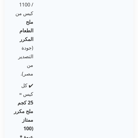
/ 1100
كيس من
ملح
الطعام
المكرر
(جودة
التصدير
من
مصر).
✔️ كل
كيس =
25 كجم
ملح مكرر
ممتاز
(100
عبوة *