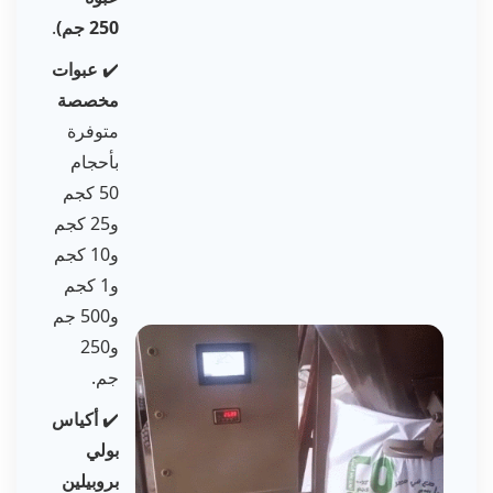
250 جم)
.
✔️
عبوات
مخصصة
متوفرة
بأحجام
50 كجم
و25 كجم
و10 كجم
و1 كجم
و500 جم
و250
جم.
✔️
أكياس
بولي
بروبيلين