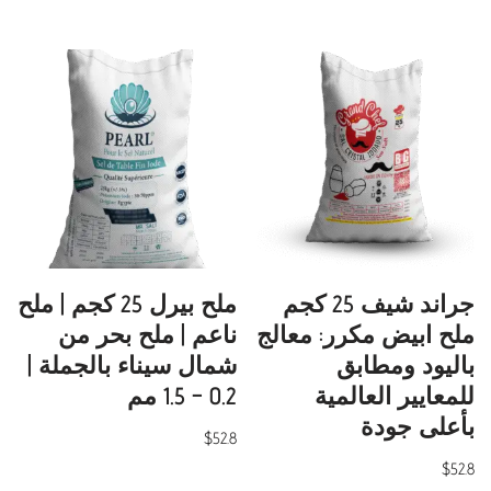
جراند شيف 25 كجم
ملح بيرل 25 كجم | ملح
ملح ابيض مكرر: معالج
ناعم | ملح بحر من
باليود ومطابق
شمال سيناء بالجملة |
للمعايير العالمية
0.2 – 1.5 مم
بأعلى جودة
$
52.8
$
52.8