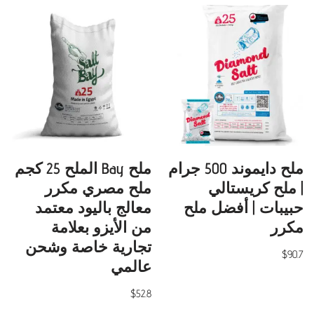
ملح دايموند 500 جرام
ملح Bay الملح 25 كجم
| ملح كريستالي
ملح مصري مكرر
حبيبات | أفضل ملح
معالج باليود معتمد
مكرر
من الأيزو بعلامة
تجارية خاصة وشحن
$
90.7
عالمي
$
52.8