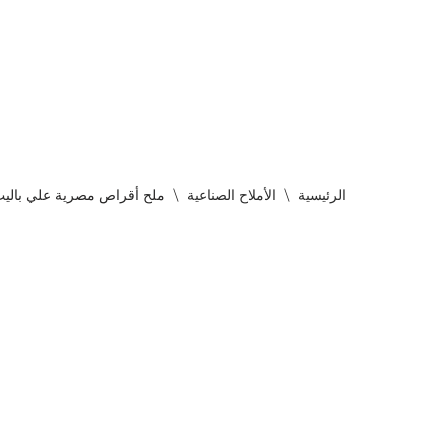
تخطى
إلى
المحتوى
الرئيسية
\
الأملاح الصناعية
\
ملح أقراص مصرية علي باليت – Adue Soft | أقراص معالجة المياه الفعالة 10 – 16 ملم | ACCP & FDA