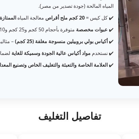
المياه المالحة (جودة تصدير من مصر).
✔️ كل كيس =
20 كجم
ملح أقراص
معالجة المياه
الممتازة
✔️
عبوات مخصصة
متوفرة بأحجام 50 كجم و25 كجم و10 كجم و1 كجم و500 جم و250 جم.
✔️
أكياس بولي بروبيلين منسوجة مغلفة (25 كجم)
– مثالي
✔️ نستخدم
مواد أكياس عالية الجودة وسميكة للغاية
لضمان 
✔️
العلامة الخاصة والتعبئة والتغليف الخاص وتصنيع المعدا
تفاصيل التغليف