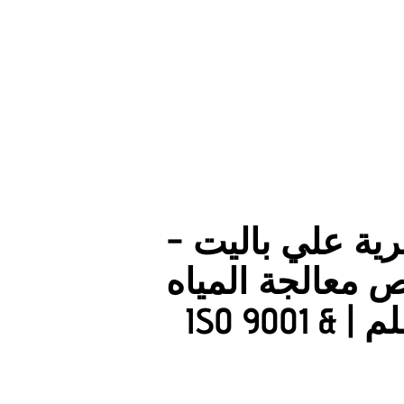
ة علي باليت –
 | أقراص معالجة المياه
الفعالة 10 – 16 ملم | ISO 9001 &