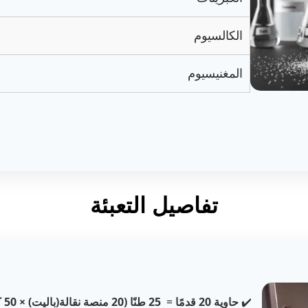
الكالسيوم
المغنيسيوم
تفاصيل التعبئة
✔️
حاوية 20 قدمًا
=
25 طنًا (20 منصة نقالة(باليت) × 50 كيسًا على كل منها)