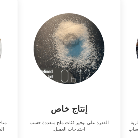
إنتاج خاص
رية
القدرة على توفير فئات ملح متعددة حسب
متاح
حساب
احتياجات العميل.
الب