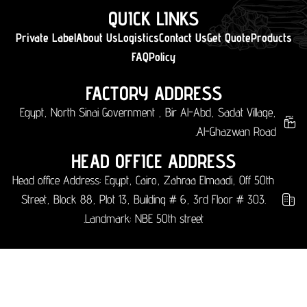
QUICK LINKS
Private Label
About Us
Logistics
Contact Us
Get Quote
Products
FAQ
Policy
FACTORY ADDRESS
Egypt, North Sinai Government , Bir Al-Abd, Sadat Village,
Al-Ghazwan Road.
HEAD OFFICE ADDRESS
Head office Address: Egypt, Cairo, Zahraa Elmaadi, Off 50th
Street, Block 88, Plot 13, Building # 6, 3rd Floor # 303.
Landmark: NBE 50th street.​​
العربية
English
(
الإنجليزية
)
Français
(
الفرنسية
)