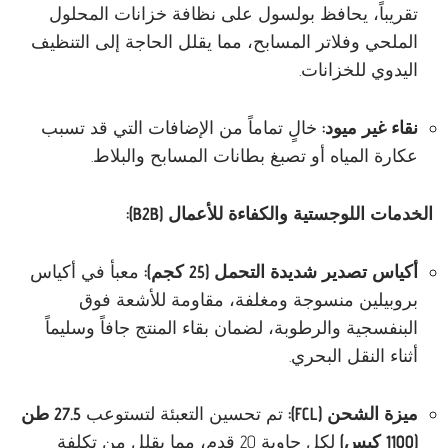
تقريباً، يحافظ بولسول على نظافة خزانات المحلول
الملحي وفلاتر المسابح، مما يقلل الحاجة إلى التنظيف
اليدوي للخزانات.
نقاء غير ميود:
خالٍ تماماً من الإضافات التي قد تسبب
عكارة المياه أو تصبغ بطانات المسابح والبلاط.
الخدمات اللوجستية والكفاءة للأعمال (B2B):
أكياس تصدير شديدة التحمل (25 كجم):
معبأ في أكياس
بروبيلين منسوجة ومغلفة، مقاومة للأشعة فوق
البنفسجية والرطوبة، لضمان بقاء المنتج جافاً وسليماً
أثناء النقل البحري.
ميزة الشحن (FCL):
تم تحسين التعبئة لتستوعب
27.5 طن
(1100 كيس)
لكل حاوية 20 قدم، مما يقلل من تكلفة