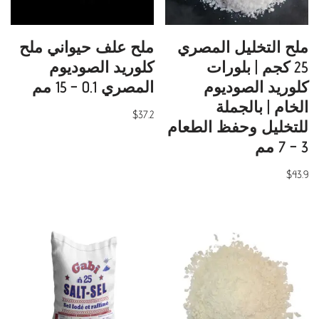
ملح التخليل المصري
ملح علف حيواني ملح
25 كجم | بلورات
كلوريد الصوديوم
كلوريد الصوديوم
المصري 0.1 – 15 مم
الخام | بالجملة
$
37.2
للتخليل وحفظ الطعام
3 – 7 مم
$
43.9