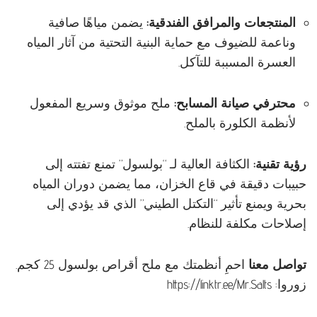
المنتجعات والمرافق الفندقية:
يضمن مياهًا صافية
وناعمة للضيوف مع حماية البنية التحتية من آثار المياه
العسرة المسببة للتآكل.
محترفي صيانة المسابح:
ملح موثوق وسريع المفعول
لأنظمة الكلورة بالملح.
رؤية تقنية:
الكثافة العالية لـ “بولسول” تمنع تفتته إلى
حبيبات دقيقة في قاع الخزان، مما يضمن دوران المياه
بحرية ويمنع تأثير “التكتل الطيني” الذي قد يؤدي إلى
إصلاحات مكلفة للنظام.
تواصل معنا
احمِ أنظمتك مع ملح أقراص بولسول 25 كجم.
زوروا:
https://linktr.ee/Mr.Salts