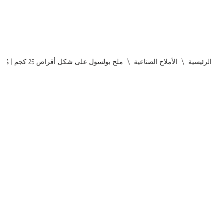
الرئيسية
\
الأملاح الصناعية
\
ملح بولسول على شكل أقراص 25 كجم | مُنقي مياه عالي النقاء | ملح للمسابح