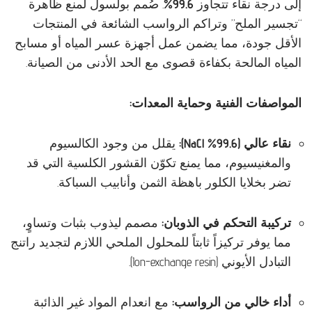
إلى درجة نقاء تتجاوز
99.6%
. صُمم بولسول لمنع ظاهرة
“تجسير الملح” وتراكم الرواسب الشائعة في المنتجات
الأقل جودة، مما يضمن عمل أجهزة عسر المياه أو مسابح
المياه المالحة بكفاءة قصوى مع الحد الأدنى من الصيانة.
المواصفات الفنية وحماية المعدات:
نقاء عالي (99.6% NaCl):
يقلل من وجود الكالسيوم
والمغنيسيوم، مما يمنع تكوّن القشور الكلسية التي قد
تضر بخلايا الكلور باهظة الثمن وأنابيب السباكة.
تركيبة التحكم في الذوبان:
مصمم ليذوب بثبات وتساوٍ،
مما يوفر تركيزاً ثابتاً للمحلول الملحي اللازم لتجديد راتنج
التبادل الأيوني (Ion-exchange resin).
أداء خالي من الرواسب:
مع انعدام المواد غير الذائبة