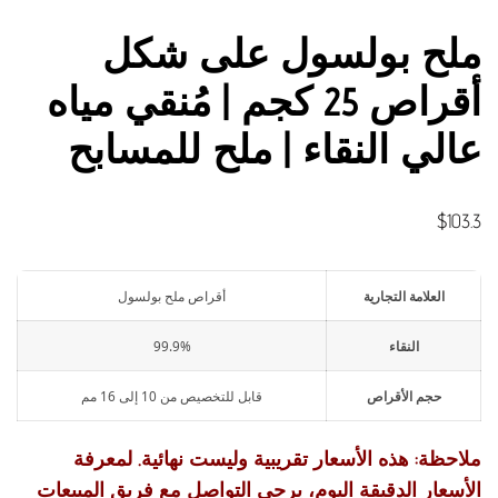
ملح بولسول على شكل
أقراص 25 كجم | مُنقي مياه
عالي النقاء | ملح للمسابح
$
103.3
العلامة التجارية
أقراص ملح بولسول
النقاء
99.9%
حجم الأقراص
قابل للتخصيص من 10 إلى 16 مم
ملاحظة: هذه الأسعار تقريبية وليست نهائية. لمعرفة
الأسعار الدقيقة اليوم، يرجى التواصل مع فريق المبيعات