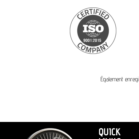
Également enregi
QUICK