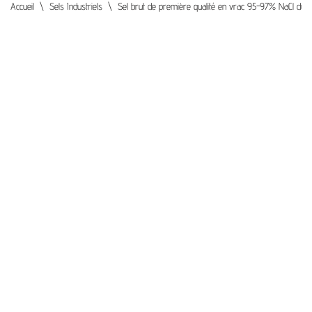
Accueil
\
Sels Industriels
\
Sel brut de première qualité en vrac 95-97% NaCl du N