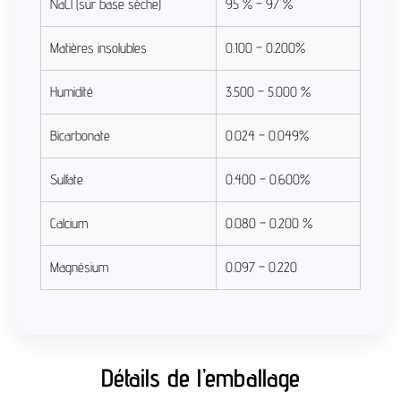
NaCl (sur base sèche)
95 % – 97 %
Matières insolubles
0.100 – 0.200%
Humidité
3.500 – 5.000 %
Bicarbonate
0.024 – 0.049%
Sulfate
0.400 – 0.600%
Calcium
0.080 – 0.200 %
Magnésium
0.097 – 0.220
Détails de l’emballage