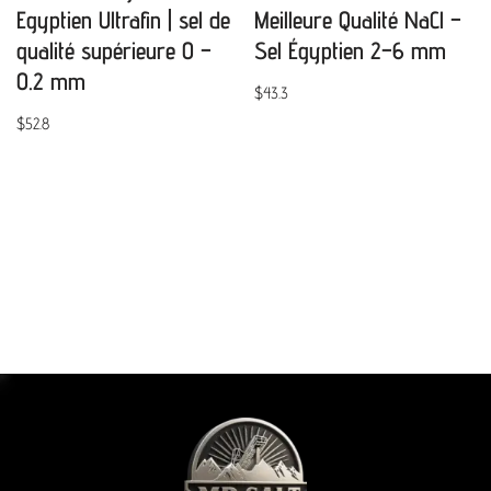
Egyptien Ultrafin | sel de
Meilleure Qualité NaCl –
qualité supérieure 0 –
Sel Égyptien 2–6 mm
0.2 mm
$
43.3
$
52.8