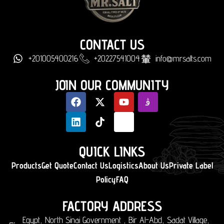
CONTACT US
+201005400216
+20227541004
info@mrsalts.com
JOIN OUR COMMUNITY
QUICK LINKS
Products
Get Quote
Contact Us
Logistics
About Us
Private Label
Policy
FAQ
FACTORY ADDRESS
Egypt, North Sinai Government , Bir Al-Abd, Sadat Village,