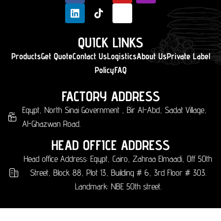
QUICK LINKS
Products
Get Quote
Contact Us
Logistics
About Us
Private Label
Policy
FAQ
FACTORY ADDRESS
Egypt, North Sinai Government , Bir Al-Abd, Sadat Village,
Al-Ghazwan Road.
HEAD OFFICE ADDRESS
Head office Address: Egypt, Cairo, Zahraa Elmaadi, Off 50th
Street, Block 88, Plot 13, Building # 6, 3rd Floor # 303.
Landmark: NBE 50th street.​​
العربية
(
Arabe
)
English
(
Anglais
)
Français