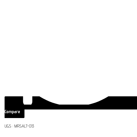
Compare
UGS :
MRSALT-013