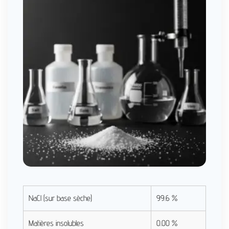
NaCl (sur base sèche)
99.6 %
Matières insolubles
0.00 %