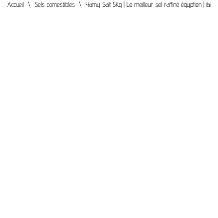
Accueil
\
Sels comestibles
\
Yamy Salt 5Kg | Le meilleur sel raffiné égyptien | faibl