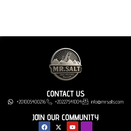
CONTACT US
+201005400216
+20227541004
info@mrsalts.com
JOIN OUR COMMUNITY