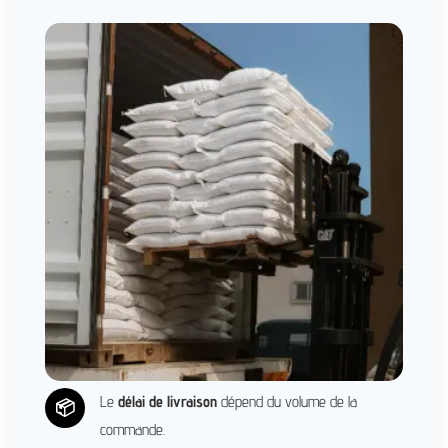
Le
délai de livraison
dépend du volume de la
📦
commande.