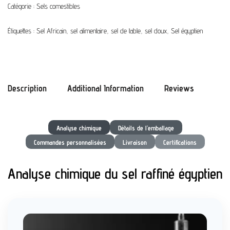
Catégorie :
Sels comestibles
Étiquettes :
Sel Africain
,
sel alimentaire
,
sel de table
,
sel doux
,
Sel égyptien
Description
Additional Information
Reviews
Analyse chimique
Détails de l’emballage
Commandes personnalisées
Livraison
Certifications
Analyse chimique du sel raffiné égyptien