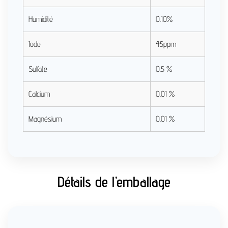
Humidité
0.10%
Iode
45ppm
Sulfate
0.5 %
Calcium
0.01 %
Magnésium
0.01 %
Détails de l’emballage